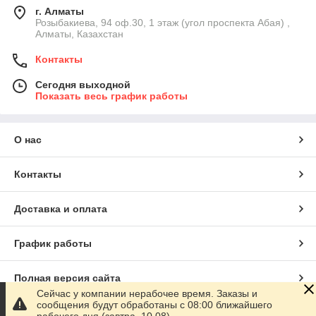
г. Алматы
Розыбакиева, 94 оф.30, 1 этаж (угол проспекта Абая) ,
Алматы, Казахстан
Контакты
Сегодня выходной
Показать весь график работы
О нас
Контакты
Доставка и оплата
График работы
Полная версия сайта
Сейчас у компании нерабочее время. Заказы и
сообщения будут обработаны с 08:00 ближайшего
Сайт создан на маркетплейсе
Satu.kz