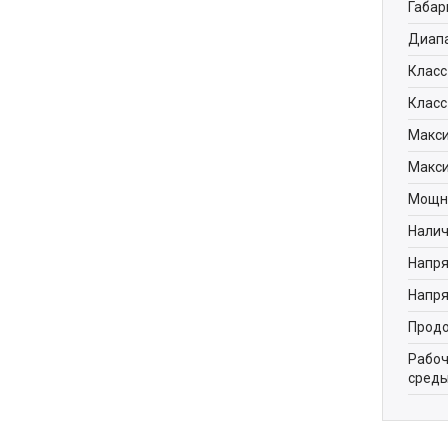
Габар
Диапа
Класс
Класс
Макси
Макси
Мощно
Налич
Напря
Напря
Продо
Рабоч
среды