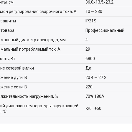
иты, см
36.0х13.5х23.2
зон регулирования сварочного тока, А
10 — 230
 защиты
IP21S
 товара
Профессиональный
мальный диаметр электрода, мм
4
мальный потребляемый ток, А
29
сть, Вт
6800
ие сетевой вилки
Да
жение дуги, В
20.4 — 27.2
жение сети, В
220
лжительность нагружения, %
70% 180А
ий диапазон температуры окружающей
-20...+50
, °C