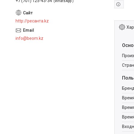
+7 (701) 125-43-34
WhatsApp
http://ресанта.kz
Хар
info@beom.kz
Осно
Произ
Стран
Поль
Брен
Время
Время
Время
Входн