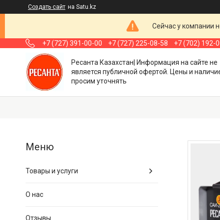
Создать сайт
на Satu.kz
Сейчас у компании н
+7 (727) 391-00-00
+7 (727) 225-08-58
+7 (702) 192-
Ресанта Казахстан| Информация на сайте не
является публичной офертой. Цены и наличи
просим уточнять
Товары и услуги
О нас
Отзывы