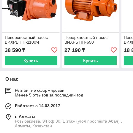
Поверхностный насос
Поверхностный насос
Пове
ВИХРЬ ПН-1100Ч
ВИХРЬ ПН-650
ВИХ
38 590
27 190
18 
₸
₸
Купить
Купить
О нас
Рейтинг не сформирован
Менее 5 отзывов за последний год
Работает с 14.03.2017
г. Алматы
Розыбакиева, 94 оф.30, 1 этаж (угол проспекта Абая) ,
Алматы, Казахстан