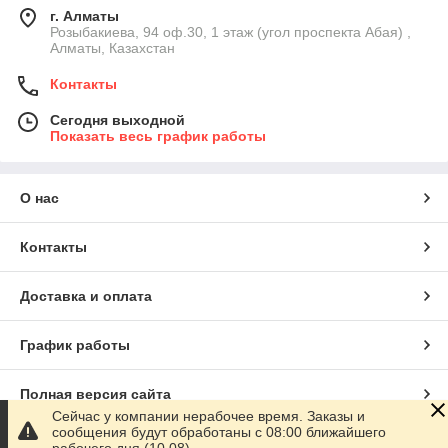
г. Алматы
Розыбакиева, 94 оф.30, 1 этаж (угол проспекта Абая) ,
Алматы, Казахстан
Контакты
Сегодня выходной
Показать весь график работы
О нас
Контакты
Доставка и оплата
График работы
Полная версия сайта
Сейчас у компании нерабочее время. Заказы и
сообщения будут обработаны с 08:00 ближайшего
Сайт создан на маркетплейсе
Satu.kz