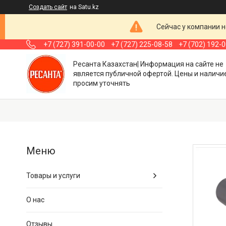
Создать сайт
на Satu.kz
Сейчас у компании н
+7 (727) 391-00-00
+7 (727) 225-08-58
+7 (702) 192-
Ресанта Казахстан| Информация на сайте не
является публичной офертой. Цены и наличи
просим уточнять
Товары и услуги
О нас
Отзывы