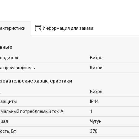
актеристики
Информация для заказа
вные
водитель
Вихрь
а производитель
Китай
зовательские характеристики
д
Вихрь
 защиты
IP44
мальный потребляемый ток, А
1
риал
Чугун
сть, Вт
370