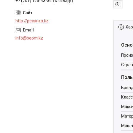
+7 (701) 125-43-34
WhatsApp
http://ресанта.kz
Хар
info@beom.kz
Осно
Произ
Стран
Поль
Брен
Класс
Макси
Мате
Мощно