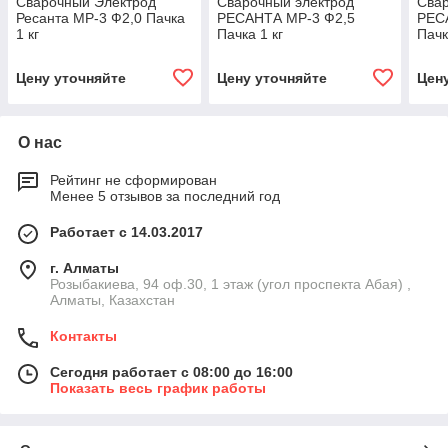
Сварочный Электрод
Сварочный электрод
Свар
Ресанта МР-3 Ф2,0 Пачка
РЕСАНТА МР-3 Ф2,5
РЕС
1 кг
Пачка 1 кг
Пачк
Цену уточняйте
Цену уточняйте
Цен
О нас
Рейтинг не сформирован
Менее 5 отзывов за последний год
Работает с 14.03.2017
г. Алматы
Розыбакиева, 94 оф.30, 1 этаж (угол проспекта Абая) ,
Алматы, Казахстан
Контакты
Сегодня работает с 08:00 до 16:00
Показать весь график работы