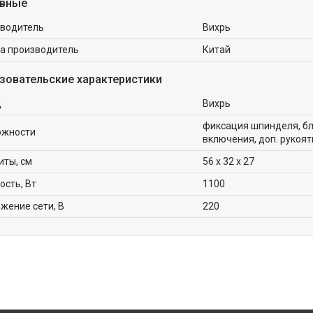
вные
водитель
Вихрь
а производитель
Китай
зовательские характеристики
д
Вихрь
фиксация шпинделя, бл
ожности
включения, доп. рукоя
иты, см
56 х 32 х 27
сть, Вт
1100
жение сети, В
220