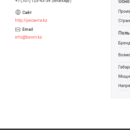
+7 (701) 125-43-34
Осно
WhatsApp
Произ
http://ресанта.kz
Стран
Поль
info@beom.kz
Брен
Возм
Габар
Мощно
Напря