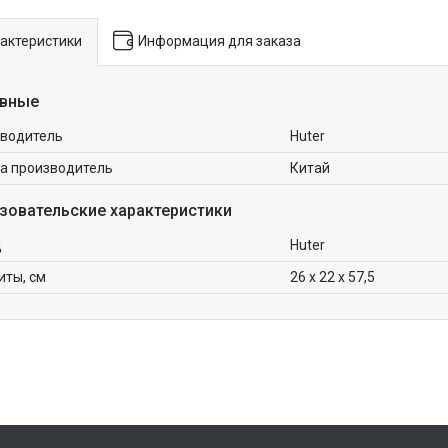
актеристики
Информация для заказа
вные
водитель
Huter
а производитель
Китай
зовательские характеристики
д
Huter
иты, см
26 х 22 х 57,5