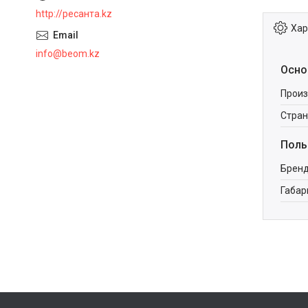
http://ресанта.kz
Хар
info@beom.kz
Осно
Произ
Стран
Поль
Брен
Габар