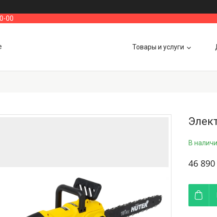
00-00
е
Товары и услуги
Элек
В налич
46 890