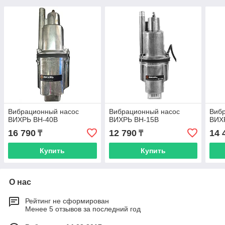
Вибрационный насос
Вибрационный насос
Виб
ВИХРЬ ВН-40В
ВИХРЬ ВН-15В
ВИХ
16 790
12 790
14 
₸
₸
Купить
Купить
О нас
Рейтинг не сформирован
Менее 5 отзывов за последний год