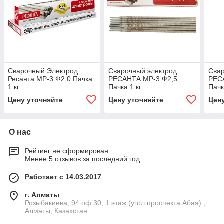
Сварочный Электрод
Сварочный электрод
Свар
Ресанта МР-3 Ф2,0 Пачка
РЕСАНТА МР-3 Ф2,5
РЕС
1 кг
Пачка 1 кг
Пачк
Цену уточняйте
Цену уточняйте
Цен
О нас
Рейтинг не сформирован
Менее 5 отзывов за последний год
Работает с 14.03.2017
г. Алматы
Розыбакиева, 94 оф.30, 1 этаж (угол проспекта Абая) ,
Алматы, Казахстан