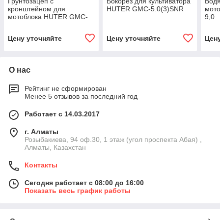
Грунтозацеп с
Бокорез для культиватора
Вод
кронштейном для
HUTER GMC-5.0(3)SNR
мот
мотоблока HUTER GMC-
9,0
9.0
Цену уточняйте
Цену уточняйте
Цен
О нас
Рейтинг не сформирован
Менее 5 отзывов за последний год
Работает с 14.03.2017
г. Алматы
Розыбакиева, 94 оф.30, 1 этаж (угол проспекта Абая) ,
Алматы, Казахстан
Контакты
Сегодня работает с 08:00 до 16:00
Показать весь график работы