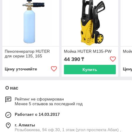
Пеногенератор HUTER
Мойка HUTER M135-РW
Мой
для серии 135, 165
44 390
₸
Цену уточняйте
Цен
Купить
О нас
Рейтинг не сформирован
Менее 5 отзывов за последний год
Работает с 14.03.2017
г. Алматы
Розыбакиева, 94 оф.30, 1 этаж (угол проспекта Абая) ,