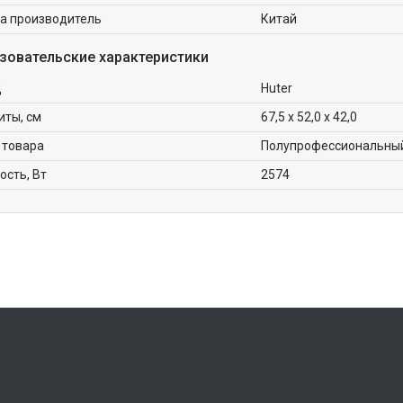
а производитель
Китай
зовательские характеристики
д
Huter
иты, см
67,5 х 52,0 х 42,0
 товара
Полупрофессиональны
сть, Вт
2574