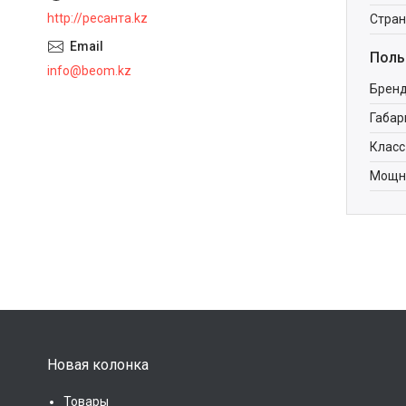
http://ресанта.kz
Стран
Поль
info@beom.kz
Брен
Габар
Класс
Мощно
Новая колонка
Товары