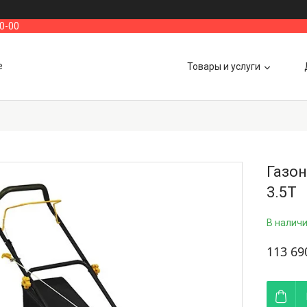
00-00
е
Товары и услуги
Газо
3.5T
В налич
113 69