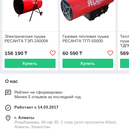
Электрическая пушка
Газовая тепловая пушка
Тепл
РЕСАНТА ТЭП-24000К
РЕСАНТА ТГП-50000
пушк
ТДП
156 190
60 590
569
₸
₸
Купить
Купить
О нас
Рейтинг не сформирован
Менее 5 отзывов за последний год
Работает с 14.03.2017
г. Алматы
Розыбакиева, 94 оф.30, 1 этаж (угол проспекта Абая) ,
Алматы, Казахстан