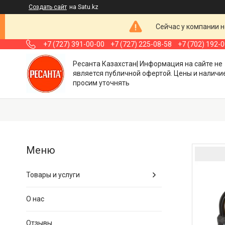
Создать сайт
на Satu.kz
Сейчас у компании н
+7 (727) 391-00-00
+7 (727) 225-08-58
+7 (702) 192-
Ресанта Казахстан| Информация на сайте не
является публичной офертой. Цены и наличи
просим уточнять
Товары и услуги
О нас
Отзывы