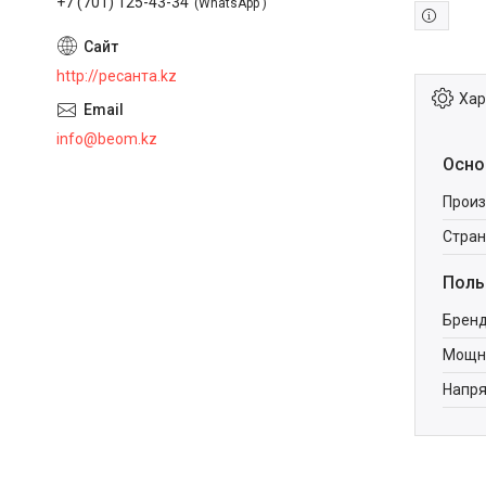
+7 (701) 125-43-34
WhatsApp
http://ресанта.kz
Хар
info@beom.kz
Осно
Произ
Стран
Поль
Брен
Мощно
Напря