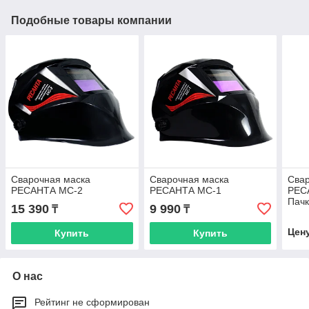
Подобные товары компании
Сварочная маска
Сварочная маска
Свар
РЕСАНТА МС-2
РЕСАНТА МС-1
РЕС
Пачк
15 390
9 990
₸
₸
Цен
Купить
Купить
О нас
Рейтинг не сформирован