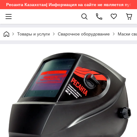
Ресанта Казахстан| Информация на сайте не является пуб
Товары и услуги
Сварочное оборудование
Маски св