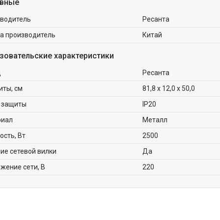
вные
водитель
Ресанта
а производитель
Китай
зовательские характеристики
д
Ресанта
иты, см
81,8 х 12,0 х 50,0
 защиты
IP20
риал
Металл
сть, Вт
2500
ие сетевой вилки
Да
жение сети, В
220