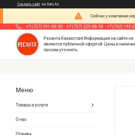
Создать сайт
на Satu.kz
Сейчас у компании не
+7 (727) 391-00-00
+7 (727) 225-08-58
+7 (702) 192-
Ресанта Казахстан| Информация на сайте не
является публичной офертой. Цены и наличи
просим уточнять
Товары и услуги
О нас
Отзывы