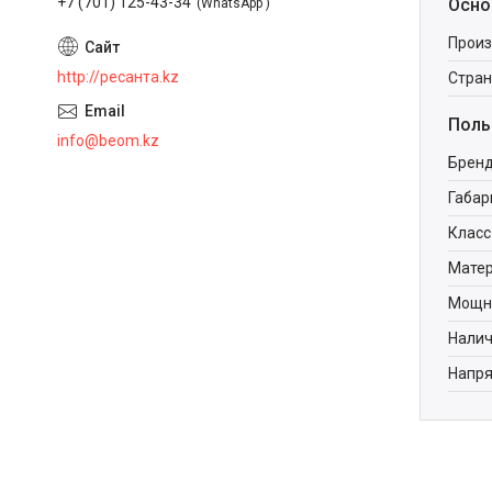
+7 (701) 125-43-34
Осно
WhatsApp
Произ
http://ресанта.kz
Стран
Поль
info@beom.kz
Брен
Габар
Класс
Мате
Мощно
Налич
Напря