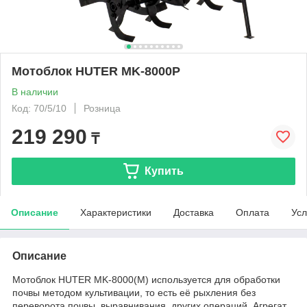
Мотоблок HUTER MK-8000P
В наличии
Код: 70/5/10
Розница
219 290
₸
Купить
Описание
Характеристики
Доставка
Оплата
Усл
Описание
Мотоблок HUTER MK-8000(M) используется для обработки
почвы методом культивации, то есть её рыхления без
переворота почвы, выравнивания, других операций. Агрегат