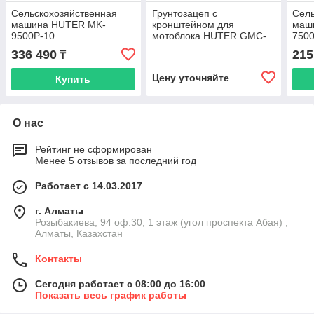
Сельскохозяйственная
Грунтозацеп с
Сель
машина HUTER MK-
кронштейном для
маш
9500P-10
мотоблока HUTER GMC-
750
9.0
336 490
215
₸
Цену уточняйте
Купить
О нас
Рейтинг не сформирован
Менее 5 отзывов за последний год
Работает с 14.03.2017
г. Алматы
Розыбакиева, 94 оф.30, 1 этаж (угол проспекта Абая) ,
Алматы, Казахстан
Контакты
Сегодня работает с 08:00 до 16:00
Показать весь график работы