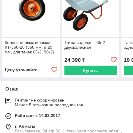
Колесо пневматическое
Тачка садовая Т65-2
Тачк
КТ-360-20 (360 мм, d 20
двухколесная
одн
мм, для тачек 65-2, 90-2)
24 390
19 
₸
Цену уточняйте
Купить
О нас
Рейтинг не сформирован
Менее 5 отзывов за последний год
Работает с 14.03.2017
г. Алматы
Розыбакиева, 94 оф.30, 1 этаж (угол проспекта Абая) ,