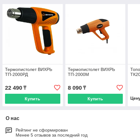
Термопистолет ВИХРЬ
Термопистолет ВИХРЬ
Топ
ТП-2000РД
ТП-2000М
ТК2
22 490
8 090
₸
₸
Цен
Купить
Купить
О нас
Рейтинг не сформирован
Менее 5 отзывов за последний год