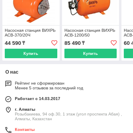
Насосная станция ВИХРЬ
Насосная станция ВИХРЬ
Нас
АСВ-370/20Ч
АСВ-1200/50
АСВ
44 590
85 490
60 
₸
₸
Купить
Купить
О нас
Рейтинг не сформирован
Менее 5 отзывов за последний год
Работает с 14.03.2017
г. Алматы
Розыбакиева, 94 оф.30, 1 этаж (угол проспекта Абая) ,
Алматы, Казахстан
Контакты