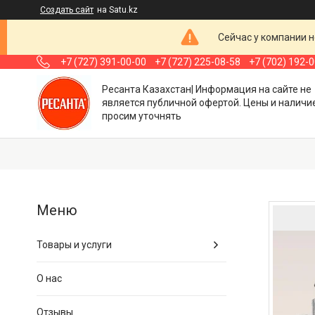
Создать сайт
на Satu.kz
Сейчас у компании н
+7 (727) 391-00-00
+7 (727) 225-08-58
+7 (702) 192-
Ресанта Казахстан| Информация на сайте не
является публичной офертой. Цены и наличи
просим уточнять
Товары и услуги
О нас
Отзывы