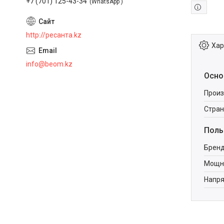
+7 (701) 125-43-34
WhatsApp
http://ресанта.kz
Хар
info@beom.kz
Осно
Произ
Стран
Поль
Брен
Мощно
Напря