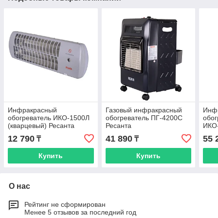
Инфракрасный
Газовый инфракрасный
Инф
обогреватель ИКО-1500Л
обогреватель ПГ-4200С
обо
(кварцевый) Ресанта
Ресанта
ИКО
12 790
41 890
55 
₸
₸
Купить
Купить
О нас
Рейтинг не сформирован
Менее 5 отзывов за последний год