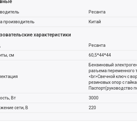
вные
водитель
Ресанта
а производитель
Китай
зовательские характеристики
д
Ресанта
иты, см
60,5*44*44
Бензиновый электроге
разъема переменного то
лектация
<br>Свечной ключ с во
резиновых опор с гайка
Паспорт(руководство п
сть, Вт
3000
жение сети, В
220