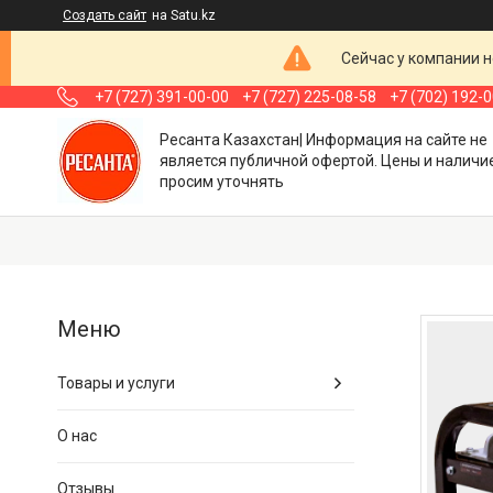
Создать сайт
на Satu.kz
Сейчас у компании н
+7 (727) 391-00-00
+7 (727) 225-08-58
+7 (702) 192-
Ресанта Казахстан| Информация на сайте не
является публичной офертой. Цены и наличи
просим уточнять
Товары и услуги
О нас
Отзывы