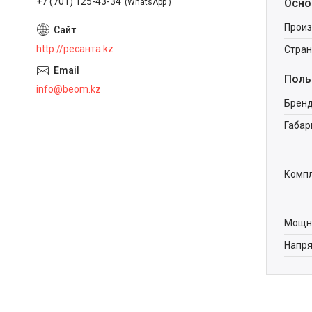
+7 (701) 125-43-34
Осно
WhatsApp
Произ
http://ресанта.kz
Стран
Поль
info@beom.kz
Брен
Габар
Комп
Мощно
Напря