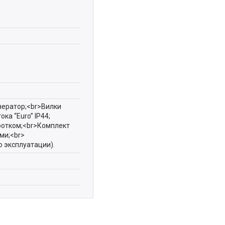
нератор;<br>Вилки
ка “Euro” IP44;
ротком;<br>Комплект
ми;<br>
о эксплуатации).