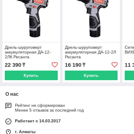
Дрель-шуруповерт
Дрель-шуруповерт
Сете
аккумуляторная ДА-12-
аккумуляторная ДА-12-2Л
ВИХ
2ЛК Ресанта
Ресанта
22 390
16 190
11 
₸
₸
Купить
Купить
О нас
Рейтинг не сформирован
Менее 5 отзывов за последний год
Работает с 14.03.2017
г. Алматы