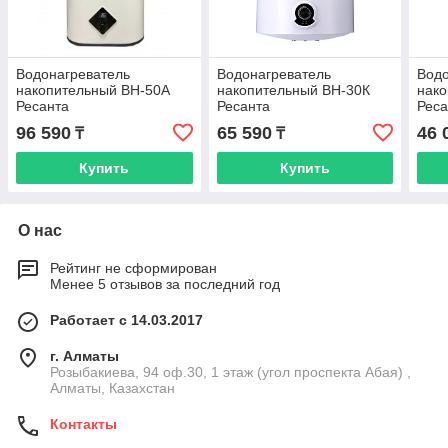
Водонагреватель
Водонагреватель
Водо
накопительный ВН-50А
накопительный ВН-30К
нак
Ресанта
Ресанта
Реса
96 590
65 590
46 
₸
₸
Купить
Купить
О нас
Рейтинг не сформирован
Менее 5 отзывов за последний год
Работает с 14.03.2017
г. Алматы
Розыбакиева, 94 оф.30, 1 этаж (угол проспекта Абая) ,
Алматы, Казахстан
Контакты