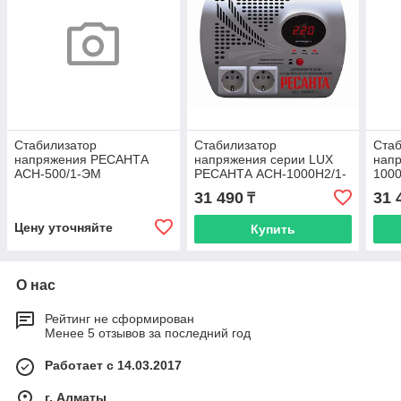
Стабилизатор
Стабилизатор
Стаб
напряжения РЕСАНТА
напряжения серии LUX
нап
АСН-500/1-ЭМ
РЕСАНТА АСН-1000Н2/1-
1000
Ц
31 490
31 
₸
Цену уточняйте
Купить
О нас
Рейтинг не сформирован
Менее 5 отзывов за последний год
Работает с 14.03.2017
г. Алматы