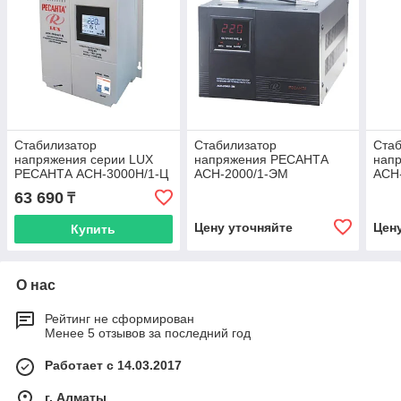
Стабилизатор
Стабилизатор
Стаб
напряжения серии LUX
напряжения РЕСАНТА
нап
РЕСАНТА АСН-3000Н/1-Ц
АСН-2000/1-ЭМ
АСН
63 690
₸
Цену уточняйте
Цен
Купить
О нас
Рейтинг не сформирован
Менее 5 отзывов за последний год
Работает с 14.03.2017
г. Алматы