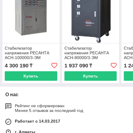
Стабилизатор
Стабилизатор
Стаб
напряжения РЕСАНТА
напряжения РЕСАНТА
нап
АСН-100000/3-ЭМ
АСН-80000/3-ЭМ
АСН
4 300 190
1 937 090
1 2
₸
₸
Купить
Купить
О нас
Рейтинг не сформирован
Менее 5 отзывов за последний год
Работает с 14.03.2017
г. Алматы