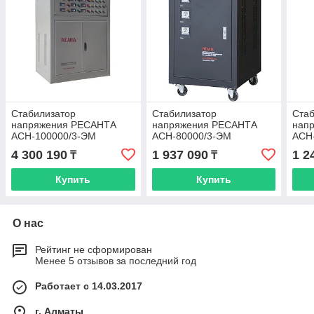
Стабилизатор
Стабилизатор
Стаб
напряжения РЕСАНТА
напряжения РЕСАНТА
нап
АСН-100000/3-ЭМ
АСН-80000/3-ЭМ
АСН
4 300 190
1 937 090
1 2
₸
₸
Купить
Купить
О нас
Рейтинг не сформирован
Менее 5 отзывов за последний год
Работает с 14.03.2017
г. Алматы