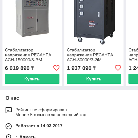
Стабилизатор
Стабилизатор
Стаб
напряжения РЕСАНТА
напряжения РЕСАНТА
нап
АСН-150000/3-ЭМ
АСН-80000/3-ЭМ
АСН
6 019 890
1 937 090
1 2
₸
₸
Купить
Купить
О нас
Рейтинг не сформирован
Менее 5 отзывов за последний год
Работает с 14.03.2017
г. Алматы