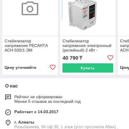
Стабилизатор
Стабилизатор
Стаб
напряжения РЕСАНТА
напряжения электронный
нап
АСН-500/1-ЭМ
(релейный) 2 кВт -
АСН
Ресанта ACH-2000Н/1-Ц -
40 790
₸
настенный
Цену уточняйте
Цен
Купить
О нас
Рейтинг не сформирован
Менее 5 отзывов за последний год
Работает с 14.03.2017
г. Алматы
Розыбакиева, 94 оф.30, 1 этаж (угол проспекта Абая) ,