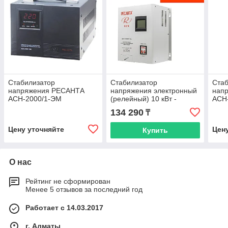
Стабилизатор
Стабилизатор
Стаб
напряжения РЕСАНТА
напряжения электронный
нап
АСН-2000/1-ЭМ
(релейный) 10 кВт -
АСН
Ресанта ACH-10000Н/1-Ц
134 290
₸
-настенный
Цену уточняйте
Цен
Купить
О нас
Рейтинг не сформирован
Менее 5 отзывов за последний год
Работает с 14.03.2017
г. Алматы