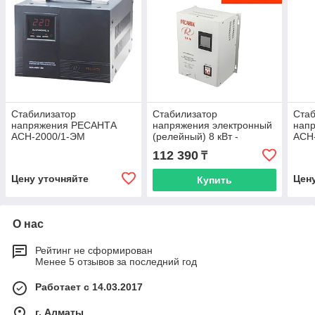
Стабилизатор
Стабилизатор
Стаб
напряжения РЕСАНТА
напряжения электронный
нап
АСН-2000/1-ЭМ
(релейный) 8 кВт -
АСН
Ресанта ACH-8000Н/1-Ц -
112 390
₸
настенный
Цену уточняйте
Цен
Купить
О нас
Рейтинг не сформирован
Менее 5 отзывов за последний год
Работает с 14.03.2017
г. Алматы