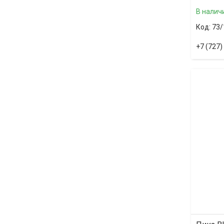
В налич
73/
+7 (727)