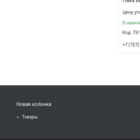
Пика В
Цену ут
В налич
73/
+7 (727)
Новая колонка
Товары