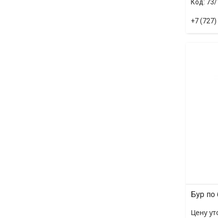
73/
+7 (727)
Бур по
Цену ут