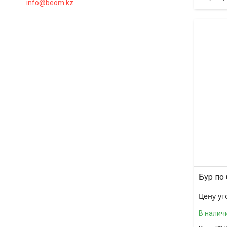
info@beom.kz
Бур по
Цену ут
В налич